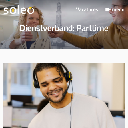
Vacatures
menu
Dienstverband:
Parttime
Home
Vacatures
Cultuur
Voor wie werken wij
Sollicitatieproces
Actueel