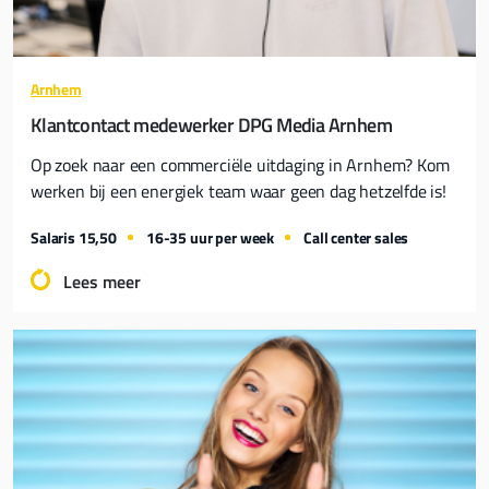
Magisch goed in klantcontact
Arnhem
Klantcontact medewerker DPG Media Arnhem
Vanuit onze contactcenters werken ruim 950
medewerkers voor diverse opdrachtgevers in
Op zoek naar een commerciële uitdaging in Arnhem? Kom
verschillende branches.
werken bij een energiek team waar geen dag hetzelfde is!
Al onze locaties bevatten zo’n 50 tot 75 werkplekken
Salaris 15,50
16-35 uur per week
Call center sales
waardoor de sfeer familiair zakelijk is, onze
opdrachtgevers altijd welkom zijn en de medewerkers
Lees meer
zich snel thuis voelen.
Bezoek Soleo.nl