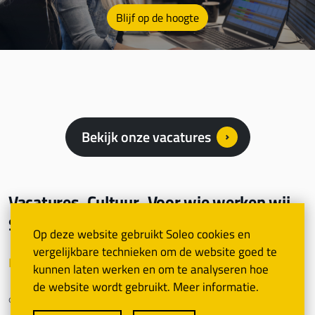
Blijf op de hoogte
Bekijk onze vacatures
Vacatures
Cultuur
Voor wie werken wij
Sollicitatieproces
Op deze website gebruikt Soleo cookies en
vergelijkbare technieken om de website goed te
Linkedin
Youtube
Instagram
kunnen laten werken en om te analyseren hoe
de website wordt gebruikt. Meer informatie.
© 2026 Soleo Contact Centers B.V.
Soleo.nl
Algemene Voorwaarden