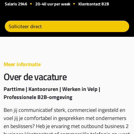
Salaris 2946
20-40 uur per week
Klantcontact B2B
Magisch goed in klantcontact
Solliciteer direct
Vanuit onze contactcenters werken ruim 950
medewerkers voor diverse opdrachtgevers in
verschillende branches.
Al onze locaties bevatten zo’n 50 tot 75 werkplekken
Meer informatie
waardoor de sfeer familiair zakelijk is, onze
Over de vacature
opdrachtgevers altijd welkom zijn en de medewerkers
zich snel thuis voelen.
Parttime | Kantooruren | Werken in Velp |
Bezoek Soleo.nl
Professionele B2B-omgeving
Ben jij communicatief sterk, commercieel ingesteld en
voel jij je comfortabel in gesprekken met ondernemers
en beslissers? Heb je ervaring met outbound business 2