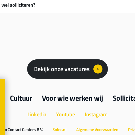
 wel solliciteren?
Bekijk onze vacatures
s
Cultuur
Voor wie werken wij
Sollici
Linkedin
Youtube
Instagram
leo Contact Centers B.V.
Soleo.nl
Algemene Voorwaarden
Priv