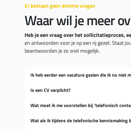
Er bestaan geen domme vragen
Waar wil je meer o
Heb je een vraag over het sollicitatieproces, 
Magisch goed in klantconta
en antwoorden voor je op een rij gezet. Staat jou
beantwoorden je zo snel mogelijk.
Vanuit onze contactcenters werken ruim 950 med
diverse opdrachtgevers in verschillende branches.
Ik heb eerder een vacature gezien die ik nu niet m
Al onze locaties bevatten zo’n 50 tot 75 werkplek
sfeer familiair zakelijk is, onze opdrachtgevers alt
Is een CV verplicht?
de medewerkers zich snel thuis voelen.
Bezoek Soleo.nl
Wat moet ik me voorstellen bij 'telefonisch contac
Wat als ik tijdens de telefonische kennismaking be