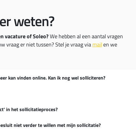
ver weten?
een vacature of Soleo?
We hebben al een aantal vragen
ct
w vraag er niet tussen? Stel je vraag via
mail
en we
Home
ewerkers voor
Cultuur
eer kan vinden online. Kan ik nog wel solliciteren?
ken waardoor de
Sollicitatieproces
ijd welkom zijn en
t' in het sollicitatieproces?
sluit niet verder te willen met mijn sollicitatie?